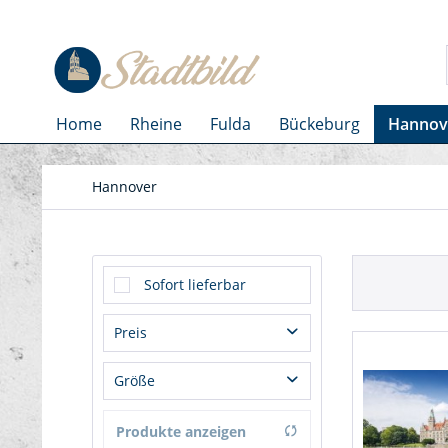
Home
Rheine
Fulda
Bückeburg
Hannov
Hannover
Sofort lieferbar
Preis
Größe
von
39,99 €
bis
49,99 €
60x90
Produkte anzeigen